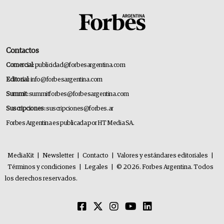
Contactos
Comercial:
publicidad@forbesargentina.com
Editorial:
info@forbesargentina.com
Summit:
summitforbes@forbesargentina.com
Suscripciones:
suscripciones@forbes.ar
Forbes Argentina es publicada por HT Media SA.
MediaKit
|
Newsletter
|
Contacto
|
Valores y estándares editoriales
|
Términos y condiciones
|
Legales
|
© 2026. Forbes Argentina. Todos
los derechos reservados.