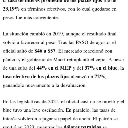
tasa de interés promedio de los plazos fijos
la
fue de
23,19%
en términos efectivos, con lo cual quedarse en
pesos fue más conveniente.
La situación cambió en 2019, aunque el resultado final
volvió a favorecer al peso. Tras las PASO de agosto, el
$46 a $57
oficial saltó de
. El mercado reaccionó con
pánico y el gobierno de Macri reimplantó el cepo. A pesar
44% en el MEP
37% en el blue
de una suba del
y del
, la
tasa efectiva de los plazos fijos
72%
alcanzó un
,
ganándole nuevamente a la devaluación.
En las legislativas de 2021, el oficial casi no se movió y el
blue tuvo una leve oscilación. En paralelo, las tasas de
interés volvieron a jugar su papel de ancla. El patrón se
dólares paralelos
repitió en 2023: mientras los
se