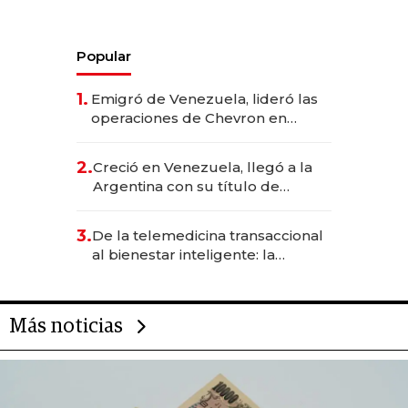
Popular
1.
Emigró de Venezuela, lideró las
operaciones de Chevron en
EE.UU. y hoy es la única mujer
CEO en Vaca Muerta
2.
Creció en Venezuela, llegó a la
Argentina con su título de
abogado y construyó un imperio
gastronómico que revoluciona
3.
De la telemedicina transaccional
las marcas "fast premium"
al bienestar inteligente: la
evolución de doc24 para
transformar a las organizaciones
Más noticias