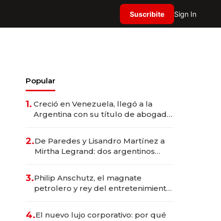
Suscribite
Sign In
Popular
1.
Creció en Venezuela, llegó a la
Argentina con su título de abogado
y construyó un imperio
gastronómico que revoluciona las
2.
De Paredes y Lisandro Martínez a
marcas "fast premium"
Mirtha Legrand: dos argentinos
impulsan el negocio del wellness
deportivo y el cuidado corporal
3.
Philip Anschutz, el magnate
petrolero y rey del entretenimiento
que va por la licitación de
Tecnópolis junto a Fénix
4.
El nuevo lujo corporativo: por qué