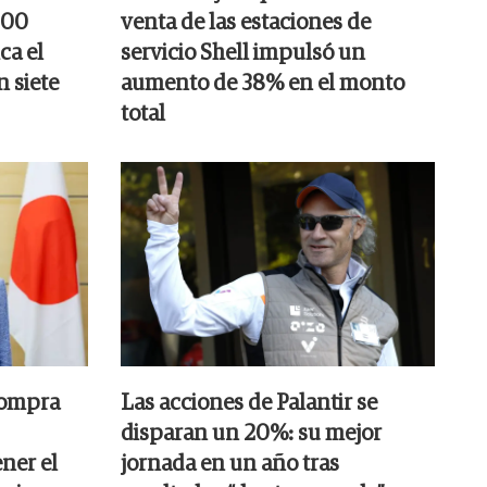
000
venta de las estaciones de
ca el
servicio Shell impulsó un
n siete
aumento de 38% en el monto
total
compra
Las acciones de Palantir se
disparan un 20%: su mejor
ner el
jornada en un año tras