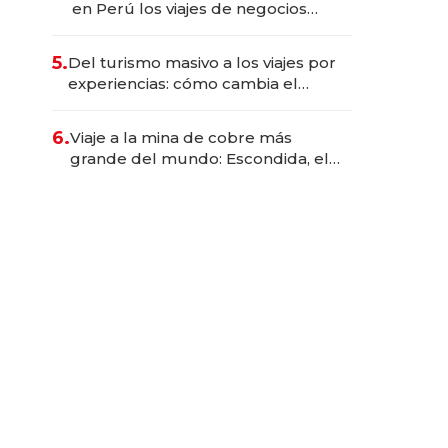
en Perú los viajes de negocios
dejan de ser reuniones para
convertirse en experiencias
5.
Del turismo masivo a los viajes por
transformadoras
experiencias: cómo cambia el
negocio de la asistencia al viajero
6.
Viaje a la mina de cobre más
grande del mundo: Escondida, el
gigante chileno que exporta US$
14.000 millones anuales