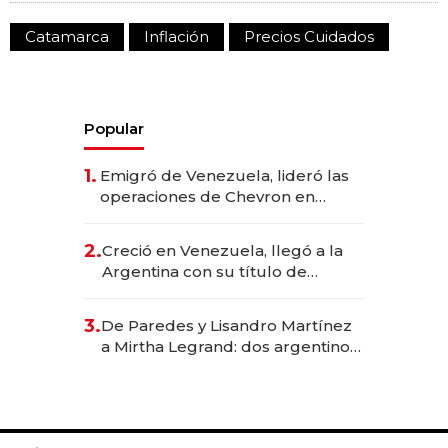
Catamarca
Inflación
Precios Cuidados
Popular
1.
Emigró de Venezuela, lideró las
operaciones de Chevron en
EE.UU. y hoy es la única mujer
CEO en Vaca Muerta
2.
Creció en Venezuela, llegó a la
Argentina con su título de
abogado y construyó un imperio
gastronómico que revoluciona
3.
De Paredes y Lisandro Martínez
las marcas "fast premium"
a Mirtha Legrand: dos argentinos
impulsan el negocio del wellness
deportivo y el cuidado corporal