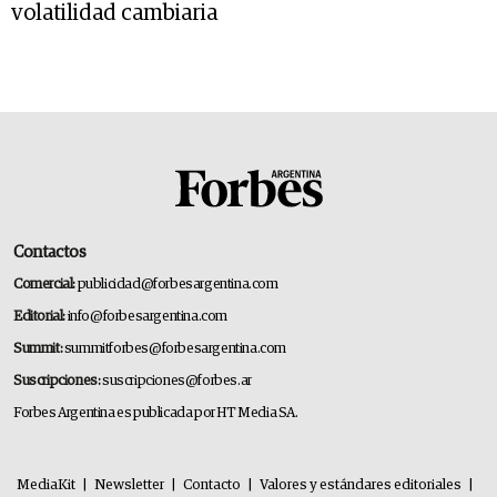
volatilidad cambiaria
Contactos
Comercial:
publicidad@forbesargentina.com
Editorial:
info@forbesargentina.com
Summit:
summitforbes@forbesargentina.com
Suscripciones:
suscripciones@forbes.ar
Forbes Argentina es publicada por HT Media SA.
MediaKit
|
Newsletter
|
Contacto
|
Valores y estándares editoriales
|