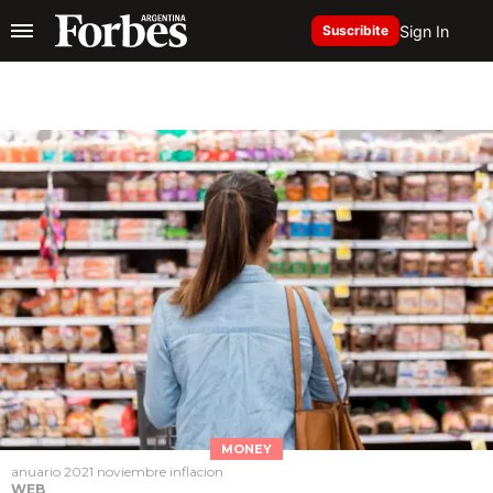
Sign In
Suscribite
MONEY
anuario 2021 noviembre inflacion
WEB