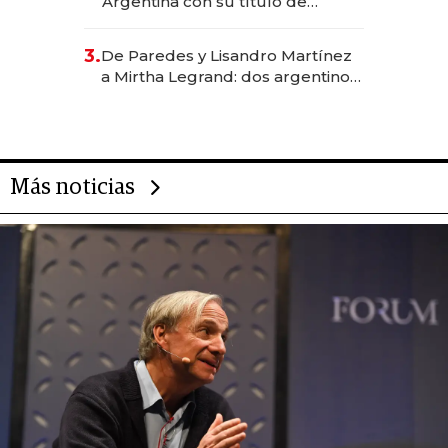
Argentina con su título de
abogado y construyó un imperio
gastronómico que revoluciona
3.
De Paredes y Lisandro Martínez
las marcas "fast premium"
a Mirtha Legrand: dos argentinos
impulsan el negocio del wellness
deportivo y el cuidado corporal
Más noticias