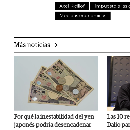
Axel Kicillof
Impuesto a las 
Medidas económicas
Más noticias
Por qué la inestabilidad del yen
Las 10 re
japonés podría desencadenar
Dalio par