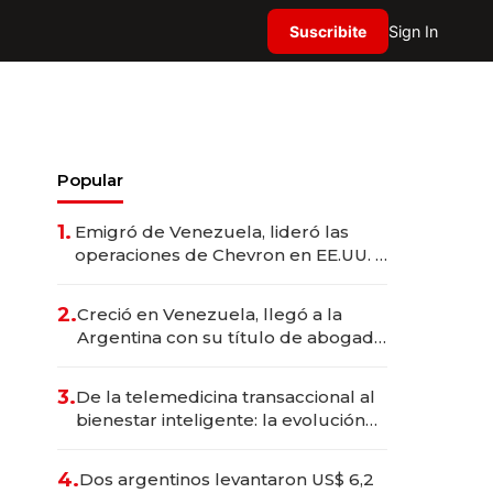
Suscribite
Sign In
Popular
1.
Emigró de Venezuela, lideró las
operaciones de Chevron en EE.UU. y
hoy es la única mujer CEO en Vaca
Muerta
2.
Creció en Venezuela, llegó a la
Argentina con su título de abogado
y construyó un imperio
gastronómico que revoluciona las
3.
De la telemedicina transaccional al
marcas "fast premium"
bienestar inteligente: la evolución
de doc24 para transformar a las
organizaciones
4.
Dos argentinos levantaron US$ 6,2