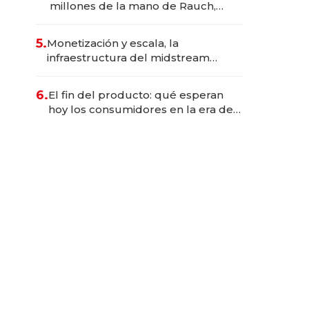
millones de la mano de Rauch,
Englebienne y Woloski
5.
Monetización y escala, la
infraestructura del midstream
busca destrabar el potencial de
Vaca Muerta
6.
El fin del producto: qué esperan
hoy los consumidores en la era de
las experiencias inteligentes