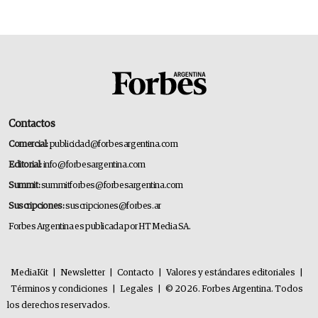
Contactos
Comercial:
publicidad@forbesargentina.com
Editorial:
info@forbesargentina.com
Summit:
summitforbes@forbesargentina.com
Suscripciones:
suscripciones@forbes.ar
Forbes Argentina es publicada por HT Media SA.
MediaKit
|
Newsletter
|
Contacto
|
Valores y estándares editoriales
|
Términos y condiciones
|
Legales
|
© 2026. Forbes Argentina. Todos
los derechos reservados.