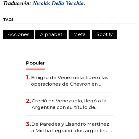
Traducción:
Nicolás Della Vecchia.
TAGS
Acciones
Alphabet
Meta
Spotify
Popular
1.
Emigró de Venezuela, lideró las
operaciones de Chevron en
EE.UU. y hoy es la única mujer
CEO en Vaca Muerta
2.
Creció en Venezuela, llegó a la
Argentina con su título de
abogado y construyó un imperio
gastronómico que revoluciona
3.
De Paredes y Lisandro Martínez
las marcas "fast premium"
a Mirtha Legrand: dos argentinos
impulsan el negocio del wellness