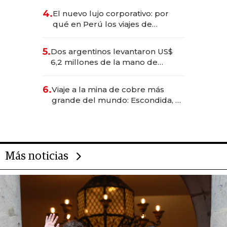
deportivo y el cuidado corporal
4.
El nuevo lujo corporativo: por
qué en Perú los viajes de
negocios dejan de ser reuniones
para convertirse en experiencias
5.
Dos argentinos levantaron US$
transformadoras
6,2 millones de la mano de
Rauch, Englebienne y Woloski
6.
Viaje a la mina de cobre más
grande del mundo: Escondida, el
gigante chileno que exporta US$
14.000 millones anuales
Más noticias