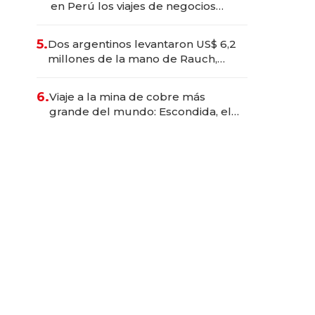
en Perú los viajes de negocios
dejan de ser reuniones para
convertirse en experiencias
5.
Dos argentinos levantaron US$ 6,2
transformadoras
millones de la mano de Rauch,
Englebienne y Woloski
6.
Viaje a la mina de cobre más
grande del mundo: Escondida, el
gigante chileno que exporta US$
14.000 millones anuales