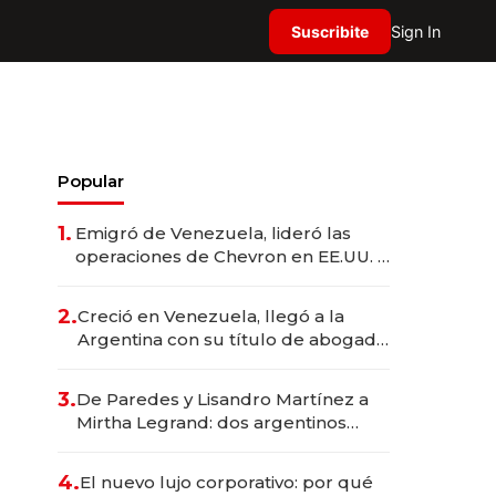
Suscribite
Sign In
Popular
1.
Emigró de Venezuela, lideró las
operaciones de Chevron en EE.UU. y
hoy es la única mujer CEO en Vaca
Muerta
2.
Creció en Venezuela, llegó a la
Argentina con su título de abogado
y construyó un imperio
gastronómico que revoluciona las
3.
De Paredes y Lisandro Martínez a
marcas "fast premium"
Mirtha Legrand: dos argentinos
impulsan el negocio del wellness
deportivo y el cuidado corporal
4.
El nuevo lujo corporativo: por qué