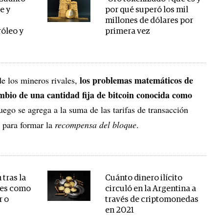
e y
por qué superó los mil
millones de dólares por
róleo y
primera vez
los problemas matemáticos de
e los mineros rivales,
bio de una cantidad fija de bitcoin conocida como
luego se agrega a la suma de las tarifas de transacción
e para formar la
recompensa del bloque
.
tras la
Cuánto dinero ilícito
nes como
circuló en la Argentina a
r o
través de criptomonedas
en 2021