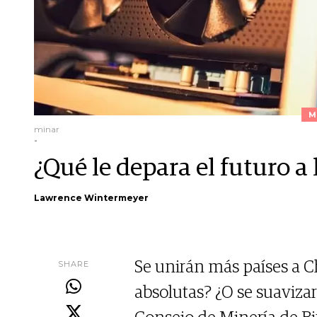
M
minar
-
¿Qué le depara el futuro a 
Lawrence Wintermeyer
SHARE
Se unirán más países a C
absolutas? ¿O se suavizar