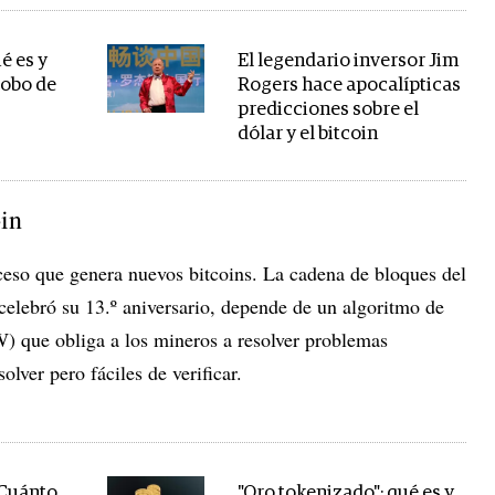
é es y
El legendario inversor Jim
robo de
Rogers hace apocalípticas
predicciones sobre el
dólar y el bitcoin
oin
oceso que genera nuevos bitcoins. La cadena de bloques del
lebró su 13.º aniversario, depende de un algoritmo de
) que obliga a los mineros a resolver problemas
olver pero fáciles de verificar.
 Cuánto
"Oro tokenizado": qué es y