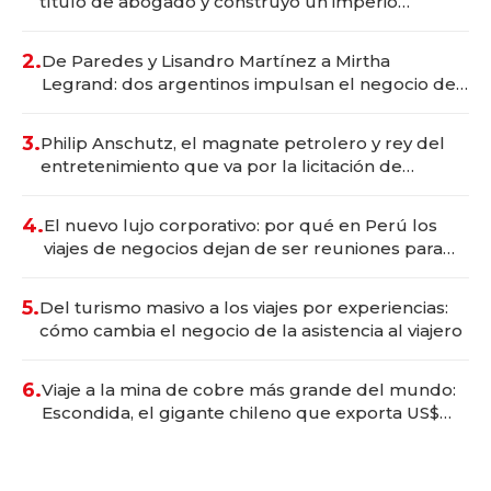
título de abogado y construyó un imperio
gastronómico que revoluciona las marcas "fast
premium"
2.
De Paredes y Lisandro Martínez a Mirtha
Legrand: dos argentinos impulsan el negocio del
wellness deportivo y el cuidado corporal
3.
Philip Anschutz, el magnate petrolero y rey del
entretenimiento que va por la licitación de
Tecnópolis junto a Fénix
4.
El nuevo lujo corporativo: por qué en Perú los
viajes de negocios dejan de ser reuniones para
convertirse en experiencias transformadoras
5.
Del turismo masivo a los viajes por experiencias:
cómo cambia el negocio de la asistencia al viajero
6.
Viaje a la mina de cobre más grande del mundo:
Escondida, el gigante chileno que exporta US$
14.000 millones anuales