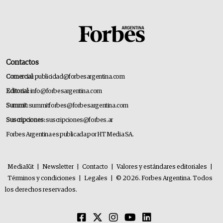
Contactos
Comercial:
publicidad@forbesargentina.com
Editorial:
info@forbesargentina.com
Summit:
summitforbes@forbesargentina.com
Suscripciones:
suscripciones@forbes.ar
Forbes Argentina es publicada por HT Media SA.
MediaKit
|
Newsletter
|
Contacto
|
Valores y estándares editoriales
|
Términos y condiciones
|
Legales
|
© 2026. Forbes Argentina. Todos
los derechos reservados.