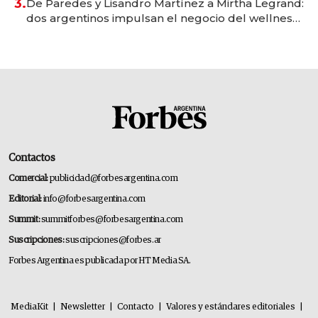
3.
De Paredes y Lisandro Martínez a Mirtha Legrand:
dos argentinos impulsan el negocio del wellness
deportivo y el cuidado corporal
Contactos
Comercial:
publicidad@forbesargentina.com
Editorial:
info@forbesargentina.com
Summit:
summitforbes@forbesargentina.com
Suscripciones:
suscripciones@forbes.ar
Forbes Argentina es publicada por HT Media SA.
MediaKit
|
Newsletter
|
Contacto
|
Valores y estándares editoriales
|