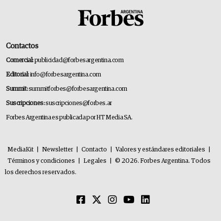
Contactos
Comercial:
publicidad@forbesargentina.com
Editorial:
info@forbesargentina.com
Summit:
summitforbes@forbesargentina.com
Suscripciones:
suscripciones@forbes.ar
Forbes Argentina es publicada por HT Media SA.
MediaKit
|
Newsletter
|
Contacto
|
Valores y estándares editoriales
|
Términos y condiciones
|
Legales
|
© 2026. Forbes Argentina. Todos
los derechos reservados.