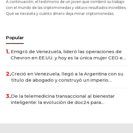
A continuación, el testimonio de un joven que combinó su trabajo
con el mundo de las criptomonedas y obtuvo resultados increíbles.
Qué se necesita y cuánto dinero deja minar criptomonedas.
Popular
1.
Emigró de Venezuela, lideró las operaciones de
Chevron en EE.UU. y hoy es la única mujer CEO en
Vaca Muerta
2.
Creció en Venezuela, llegó a la Argentina con su
título de abogado y construyó un imperio
gastronómico que revoluciona las marcas "fast
premium"
3.
De la telemedicina transaccional al bienestar
inteligente: la evolución de doc24 para
transformar a las organizaciones