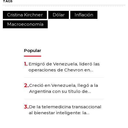
TAGS
Cristina Kirchner
Dólar
Inflación
Macroeconomía
Popular
1.
Emigró de Venezuela, lideró las
operaciones de Chevron en
EE.UU. y hoy es la única mujer
CEO en Vaca Muerta
2.
Creció en Venezuela, llegó a la
Argentina con su título de
abogado y construyó un imperio
gastronómico que revoluciona
3.
De la telemedicina transaccional
las marcas "fast premium"
al bienestar inteligente: la
evolución de doc24 para
transformar a las organizaciones