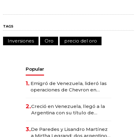
TAGS
Inversiones
Oro
precio del oro
Popular
1.
Emigró de Venezuela, lideró las
operaciones de Chevron en
EE.UU. y hoy es la única mujer
CEO en Vaca Muerta
2.
Creció en Venezuela, llegó a la
Argentina con su título de
abogado y construyó un imperio
gastronómico que revoluciona
3.
De Paredes y Lisandro Martínez
las marcas "fast premium"
a Mirtha Legrand: dos argentinos