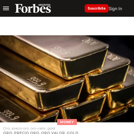
Sign In
Suscribite
MONEY
Oro, precio oro, oro valor, gold
ORO, PRECIO ORO, ORO VALOR, GOLD