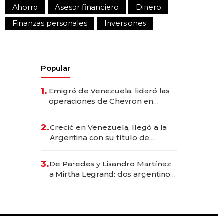
Ahorro
Asesor financiero
Dinero
Finanzas personales
Inversiones
Popular
1.
Emigró de Venezuela, lideró las
operaciones de Chevron en
EE.UU. y hoy es la única mujer
CEO en Vaca Muerta
2.
Creció en Venezuela, llegó a la
Argentina con su título de
abogado y construyó un imperio
gastronómico que revoluciona
3.
De Paredes y Lisandro Martínez
las marcas "fast premium"
a Mirtha Legrand: dos argentinos
impulsan el negocio del wellness
deportivo y el cuidado corporal