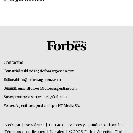
Contactos
Comercial:
publicidad@forbesargentina.com
Editorial:
info@forbesargentina.com
Summit:
summitforbes@forbesargentina.com
Suscripciones:
suscripciones@forbes.ar
Forbes Argentina es publicada por HT Media SA.
MediaKit
|
Newsletter
|
Contacto
|
Valores y estándares editoriales
|
Términos y condiciones
|
Legales
|
© 2026. Forbes Argentina. Todos