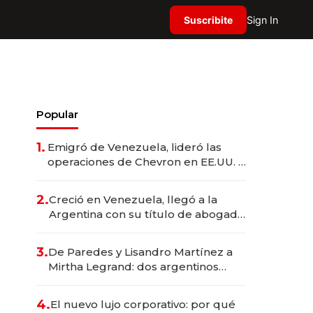
Suscribite
Sign In
Popular
1.
Emigró de Venezuela, lideró las
operaciones de Chevron en EE.UU. y
hoy es la única mujer CEO en Vaca
Muerta
2.
Creció en Venezuela, llegó a la
Argentina con su título de abogado
y construyó un imperio
gastronómico que revoluciona las
3.
De Paredes y Lisandro Martínez a
marcas "fast premium"
Mirtha Legrand: dos argentinos
impulsan el negocio del wellness
deportivo y el cuidado corporal
4.
El nuevo lujo corporativo: por qué