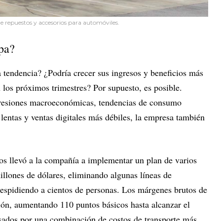
e repuestos y accesorios para automóviles.
mpa?
a tendencia? ¿Podría crecer sus ingresos y beneficios más
s próximos trimestres? Por supuesto, es posible.
presiones macroeconómicas, tendencias de consumo
lentas y ventas digitales más débiles, la empresa también
sos llevó a la compañía a implementar un plan de varios
illones de dólares, eliminando algunas líneas de
espidiendo a cientos de personas. Los márgenes brutos de
ón, aumentando 110 puntos básicos hasta alcanzar el
sados por una combinación de costos de transporte más