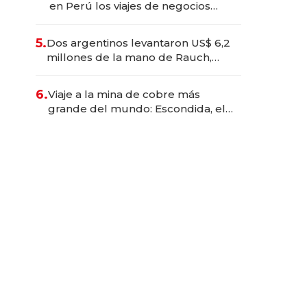
en Perú los viajes de negocios
dejan de ser reuniones para
convertirse en experiencias
5.
Dos argentinos levantaron US$ 6,2
transformadoras
millones de la mano de Rauch,
Englebienne y Woloski
6.
Viaje a la mina de cobre más
grande del mundo: Escondida, el
gigante chileno que exporta US$
14.000 millones anuales