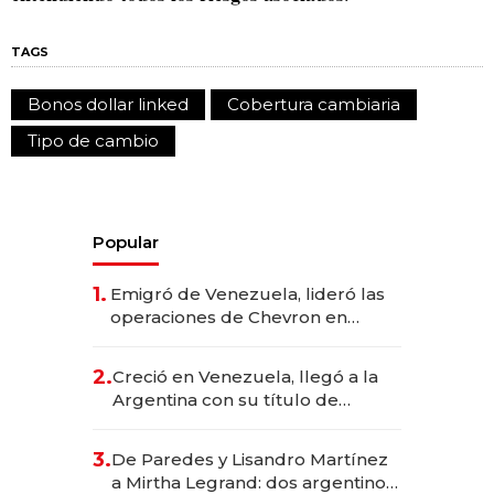
TAGS
Bonos dollar linked
Cobertura cambiaria
Tipo de cambio
Popular
1.
Emigró de Venezuela, lideró las
operaciones de Chevron en
EE.UU. y hoy es la única mujer
CEO en Vaca Muerta
2.
Creció en Venezuela, llegó a la
Argentina con su título de
abogado y construyó un imperio
gastronómico que revoluciona
3.
De Paredes y Lisandro Martínez
las marcas "fast premium"
a Mirtha Legrand: dos argentinos