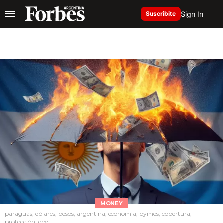
Sign In
Suscribite
MONEY
paraguas, dólares, pesos, argentina, economía, pymes, cobertura,
protección, dev