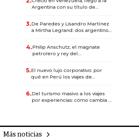
2.
Creció en Venezuela, llegó a la
Argentina con su título de
abogado y construyó un imperio
gastronómico que revoluciona
3.
De Paredes y Lisandro Martínez
las marcas "fast premium"
a Mirtha Legrand: dos argentinos
impulsan el negocio del wellness
deportivo y el cuidado corporal
4.
Philip Anschutz, el magnate
petrolero y rey del
entretenimiento que va por la
licitación de Tecnópolis junto a
5.
El nuevo lujo corporativo: por
Fénix
qué en Perú los viajes de
negocios dejan de ser reuniones
para convertirse en experiencias
6.
Del turismo masivo a los viajes
transformadoras
por experiencias: cómo cambia el
negocio de la asistencia al viajero
Más noticias