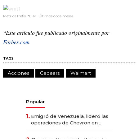
MétricaTrefis. *LTM: Últimos doce meses.
*Este artículo fue publicado originalmente por
Forbes.com
TAGS
Acciones
Cedears
Walmart
Popular
1.
Emigró de Venezuela, lideró las
operaciones de Chevron en
EE.UU. y hoy es la única mujer
CEO en Vaca Muerta