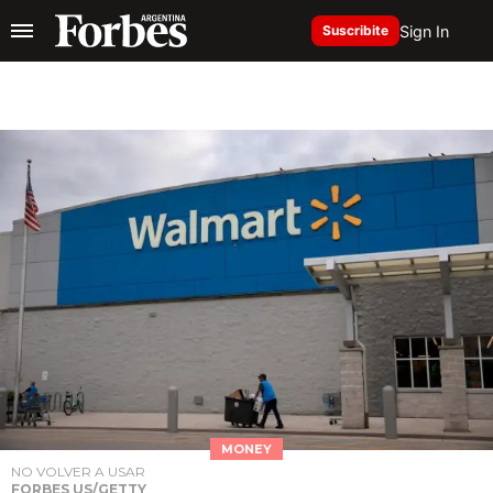
Sign In
Suscribite
MONEY
NO VOLVER A USAR
FORBES US/GETTY