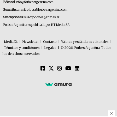
Editorial:
info@forbesargentina.com
Summit:
summitforbes@forbesargentina.com
Suscripciones:
suscripciones@forbes.ar
Forbes Argentina es publicada por HT Media SA.
MediaKit
|
Newsletter
|
Contacto
|
Valores y estándares editoriales
|
Términos y condiciones
|
Legales
|
© 2026. Forbes Argentina. Todos
los derechos reservados.