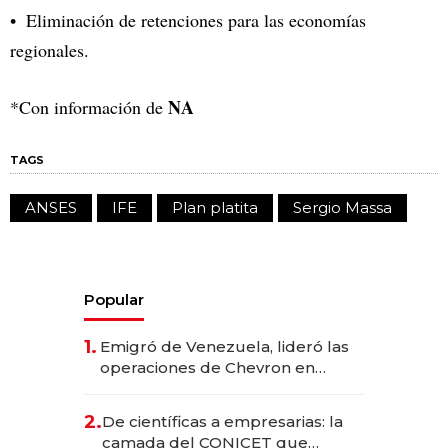
Eliminación de retenciones para las economías
regionales.
NA
*Con información de
TAGS
ANSES
IFE
Plan platita
Sergio Massa
Popular
1.
Emigró de Venezuela, lideró las
operaciones de Chevron en
EE.UU. y hoy es la única mujer
CEO en Vaca Muerta
2.
De científicas a empresarias: la
camada del CONICET que