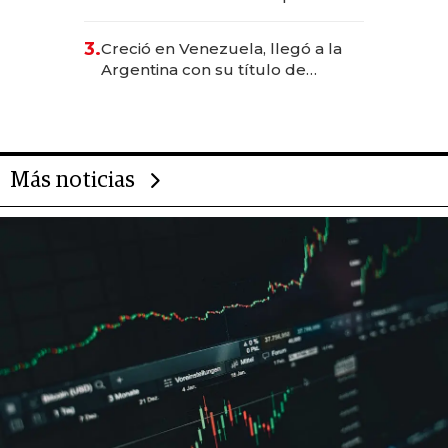
levantó más de US$ 40 millones
para fundar startups biotech
3.
Creció en Venezuela, llegó a la
Argentina con su título de
abogado y construyó un imperio
gastronómico que revoluciona
las marcas "fast premium"
Más noticias