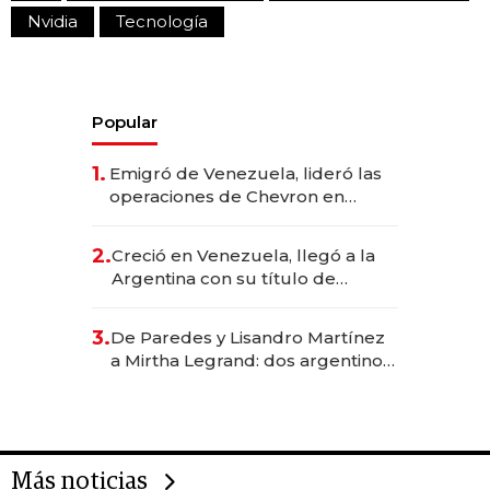
Nvidia
Tecnología
Popular
1.
Emigró de Venezuela, lideró las
operaciones de Chevron en
EE.UU. y hoy es la única mujer
CEO en Vaca Muerta
2.
Creció en Venezuela, llegó a la
Argentina con su título de
abogado y construyó un imperio
gastronómico que revoluciona
3.
De Paredes y Lisandro Martínez
las marcas "fast premium"
a Mirtha Legrand: dos argentinos
impulsan el negocio del wellness
deportivo y el cuidado corporal
Más noticias