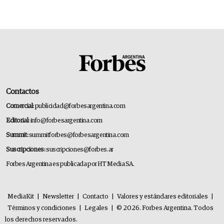
Contactos
Comercial:
publicidad@forbesargentina.com
Editorial:
info@forbesargentina.com
Summit:
summitforbes@forbesargentina.com
Suscripciones:
suscripciones@forbes.ar
Forbes Argentina es publicada por HT Media SA.
MediaKit
|
Newsletter
|
Contacto
|
Valores y estándares editoriales
|
Términos y condiciones
|
Legales
|
© 2026. Forbes Argentina. Todos
los derechos reservados.