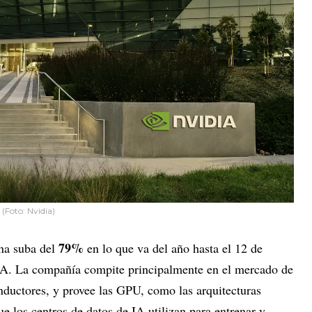
(Foto: Nvidia)
79%
na suba del
en lo que va del año hasta el 12 de
 IA. La compañía compite principalmente en el mercado de
ductores, y provee las GPU, como las arquitecturas
ue los centros de datos de IA utilizan para entrenar y