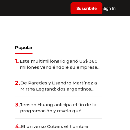
Suscribite
Sign In
Popular
1.
Este multimillonario ganó US$ 360
millones vendiéndole su empresa
de psicodélicos a Eli Lilly
2.
De Paredes y Lisandro Martínez a
Mirtha Legrand: dos argentinos
impulsan el negocio del wellness
deportivo y el cuidado corporal
3.
Jensen Huang anticipa el fin de la
programación y revela qué
aprender para trabajar con IA
4.
El universo Coben: el hombre