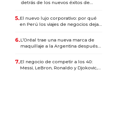
detrás de los nuevos éxitos de
Netflix
5.
El nuevo lujo corporativo: por qué
en Perú los viajes de negocios dejan
de ser reuniones para convertirse
en experiencias transformadoras
6.
L’Oréal trae una nueva marca de
maquillaje a la Argentina después
de 8 años: la estrategia para
conquistar a la Generación Z
7.
El negocio de competir a los 40:
Messi, LeBron, Ronaldo y Djokovic,
las caras detrás del mercado de la
longevidad deportiva