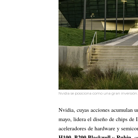
Nvidia se posiciona como una gran inversión. 
Nvidia, cuyas acciones acumulan u
mayo, lidera el diseño de chips de
aceleradores de hardware y semicon
H100
B200 Blackwell
Rubin
,
y
, q