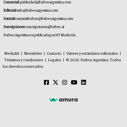
Comercial:
publicidad@forbesargentina.com
Editorial:
info@forbesargentina.com
Summit:
summitforbes@forbesargentina.com
Suscripciones:
suscripciones@forbes.ar
Forbes Argentina es publicada por HT Media SA.
MediaKit
|
Newsletter
|
Contacto
|
Valores y estándares editoriales
|
Términos y condiciones
|
Legales
|
© 2026. Forbes Argentina. Todos
los derechos reservados.