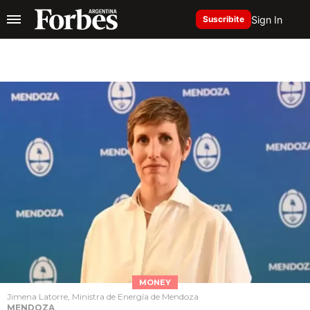
Sign In
Suscribite
MONEY
Jimena Latorre, Ministra de Energía de Mendoza
MENDOZA