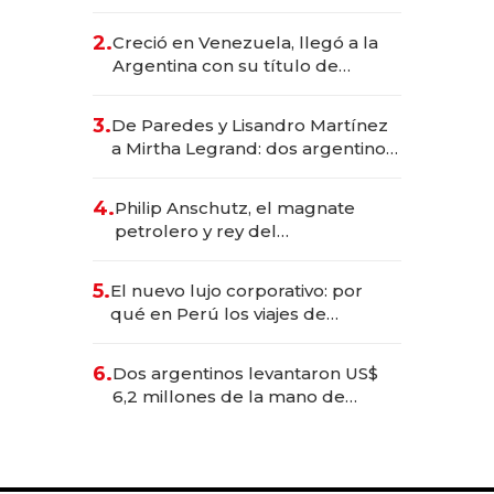
EE.UU. y hoy es la única mujer
CEO en Vaca Muerta
2.
Creció en Venezuela, llegó a la
Argentina con su título de
abogado y construyó un imperio
gastronómico que revoluciona
3.
De Paredes y Lisandro Martínez
las marcas "fast premium"
a Mirtha Legrand: dos argentinos
impulsan el negocio del wellness
deportivo y el cuidado corporal
4.
Philip Anschutz, el magnate
petrolero y rey del
entretenimiento que va por la
licitación de Tecnópolis junto a
5.
El nuevo lujo corporativo: por
Fénix
qué en Perú los viajes de
negocios dejan de ser reuniones
para convertirse en experiencias
6.
Dos argentinos levantaron US$
transformadoras
6,2 millones de la mano de
Rauch, Englebienne y Woloski