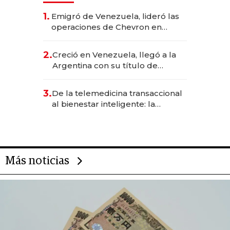
1.
Emigró de Venezuela, lideró las
operaciones de Chevron en
EE.UU. y hoy es la única mujer
CEO en Vaca Muerta
2.
Creció en Venezuela, llegó a la
Argentina con su título de
abogado y construyó un imperio
gastronómico que revoluciona
3.
De la telemedicina transaccional
las marcas "fast premium"
al bienestar inteligente: la
evolución de doc24 para
transformar a las organizaciones
Más noticias