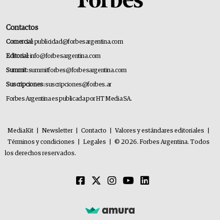
Contactos
Comercial:
publicidad@forbesargentina.com
Editorial:
info@forbesargentina.com
Summit:
summitforbes@forbesargentina.com
Suscripciones:
suscripciones@forbes.ar
Forbes Argentina es publicada por HT Media SA.
MediaKit
|
Newsletter
|
Contacto
|
Valores y estándares editoriales
|
Términos y condiciones
|
Legales
|
© 2026. Forbes Argentina. Todos
los derechos reservados.