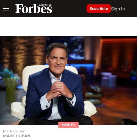
Sign In
Suscribite
MONEY
Mark Cuban
MARK CUBAN