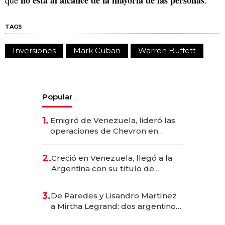
no está al alcance de la mayoría de las personas
que
.
TAGS
Inversiones
Mark Cuban
Warren Buffett
Popular
1.
Emigró de Venezuela, lideró las
operaciones de Chevron en
EE.UU. y hoy es la única mujer
CEO en Vaca Muerta
2.
Creció en Venezuela, llegó a la
Argentina con su título de
abogado y construyó un imperio
gastronómico que revoluciona
3.
De Paredes y Lisandro Martínez
las marcas "fast premium"
a Mirtha Legrand: dos argentinos
impulsan el negocio del wellness