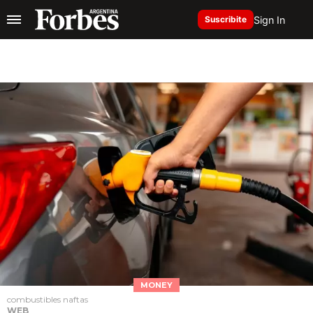
Sign In
Suscribite
MONEY
combustibles naftas
WEB