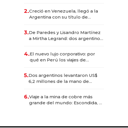
EE.UU. y hoy es la única mujer
CEO en Vaca Muerta
2.
Creció en Venezuela, llegó a la
Argentina con su título de
abogado y construyó un imperio
gastronómico que revoluciona
3.
De Paredes y Lisandro Martínez
las marcas "fast premium"
a Mirtha Legrand: dos argentinos
impulsan el negocio del wellness
deportivo y el cuidado corporal
4.
El nuevo lujo corporativo: por
qué en Perú los viajes de
negocios dejan de ser reuniones
para convertirse en experiencias
5.
Dos argentinos levantaron US$
transformadoras
6,2 millones de la mano de
Rauch, Englebienne y Woloski
6.
Viaje a la mina de cobre más
grande del mundo: Escondida, el
gigante chileno que exporta US$
14.000 millones anuales