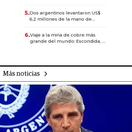
negocios dejan de ser reuniones
para convertirse en experiencias
5.
Dos argentinos levantaron US$
transformadoras
6,2 millones de la mano de
Rauch, Englebienne y Woloski
6.
Viaje a la mina de cobre más
grande del mundo: Escondida, el
gigante chileno que exporta US$
14.000 millones anuales
Más noticias