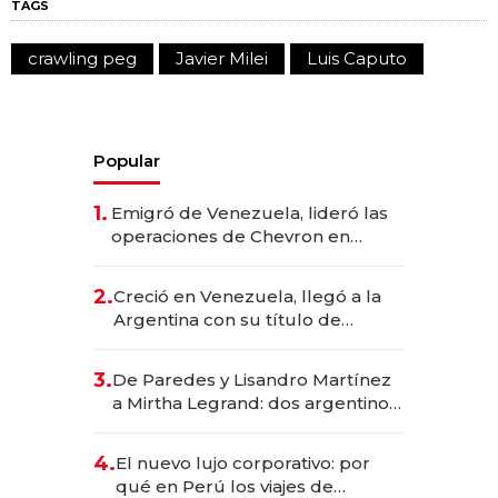
TAGS
crawling peg
Javier Milei
Luis Caputo
Popular
1.
Emigró de Venezuela, lideró las
operaciones de Chevron en
EE.UU. y hoy es la única mujer
CEO en Vaca Muerta
2.
Creció en Venezuela, llegó a la
Argentina con su título de
abogado y construyó un imperio
gastronómico que revoluciona
3.
De Paredes y Lisandro Martínez
las marcas "fast premium"
a Mirtha Legrand: dos argentinos
impulsan el negocio del wellness
deportivo y el cuidado corporal
4.
El nuevo lujo corporativo: por
qué en Perú los viajes de