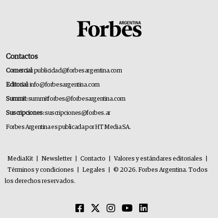
Contactos
Comercial:
publicidad@forbesargentina.com
Editorial:
info@forbesargentina.com
Summit:
summitforbes@forbesargentina.com
Suscripciones:
suscripciones@forbes.ar
Forbes Argentina es publicada por HT Media SA.
MediaKit
|
Newsletter
|
Contacto
|
Valores y estándares editoriales
|
Términos y condiciones
|
Legales
|
© 2026. Forbes Argentina. Todos
los derechos reservados.