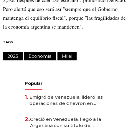
3,5%, después de caer 2% este año", pronosticó Delgado.
Pero alertó que eso será así "siempre que el Gobierno
mantenga el equilibrio fiscal", porque "las fragilidades de
la economía argentina se mantienen".
TAGS
2025
Economía
Milei
Popular
1.
Emigró de Venezuela, lideró las
operaciones de Chevron en
EE.UU. y hoy es la única mujer
CEO en Vaca Muerta
2.
Creció en Venezuela, llegó a la
Argentina con su título de
abogado y construyó un imperio