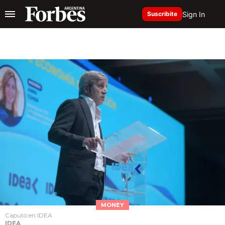
Sign In
Suscribite
MONEY
Caputo en IDEA
IDEA