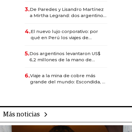
gastronómico que revoluciona
3.
De Paredes y Lisandro Martínez
las marcas "fast premium"
a Mirtha Legrand: dos argentinos
impulsan el negocio del wellness
deportivo y el cuidado corporal
4.
El nuevo lujo corporativo: por
qué en Perú los viajes de
negocios dejan de ser reuniones
para convertirse en experiencias
5.
Dos argentinos levantaron US$
transformadoras
6,2 millones de la mano de
Rauch, Englebienne y Woloski
6.
Viaje a la mina de cobre más
grande del mundo: Escondida, el
gigante chileno que exporta US$
14.000 millones anuales
Más noticias