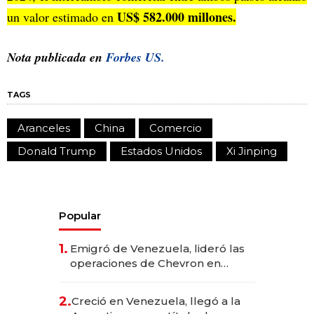
US$ 582.000 millones.
un valor estimado en
Nota publicada en
Forbes US.
TAGS
Aranceles
China
Comercio
Donald Trump
Estados Unidos
Xi Jinping
Popular
1.
Emigró de Venezuela, lideró las
operaciones de Chevron en
EE.UU. y hoy es la única mujer
CEO en Vaca Muerta
2.
Creció en Venezuela, llegó a la