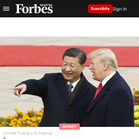
Sign In
Suscribite
MONEY
Donald Trump y Xi Jinping
A