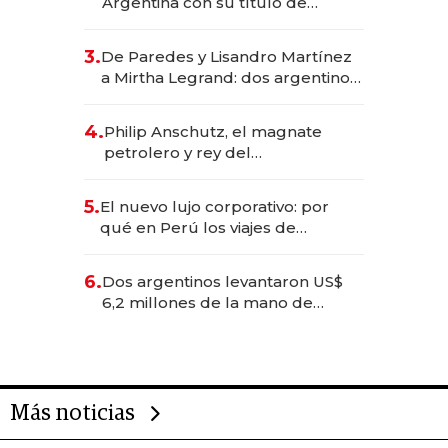
Argentina con su título de
abogado y construyó un imperio
gastronómico que revoluciona
3.
De Paredes y Lisandro Martínez
las marcas "fast premium"
a Mirtha Legrand: dos argentinos
impulsan el negocio del wellness
deportivo y el cuidado corporal
4.
Philip Anschutz, el magnate
petrolero y rey del
entretenimiento que va por la
licitación de Tecnópolis junto a
5.
El nuevo lujo corporativo: por
Fénix
qué en Perú los viajes de
negocios dejan de ser reuniones
para convertirse en experiencias
6.
Dos argentinos levantaron US$
transformadoras
6,2 millones de la mano de
Rauch, Englebienne y Woloski
Más noticias