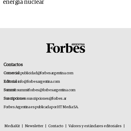
energía nuclear
Contactos
Comercial:
publicidad@forbesargentina.com
Editorial:
info@forbesargentina.com
Summit:
summitforbes@forbesargentina.com
Suscripciones:
suscripciones@forbes.ar
Forbes Argentina es publicada por HT Media SA.
MediaKit
|
Newsletter
|
Contacto
|
Valores y estándares editoriales
|