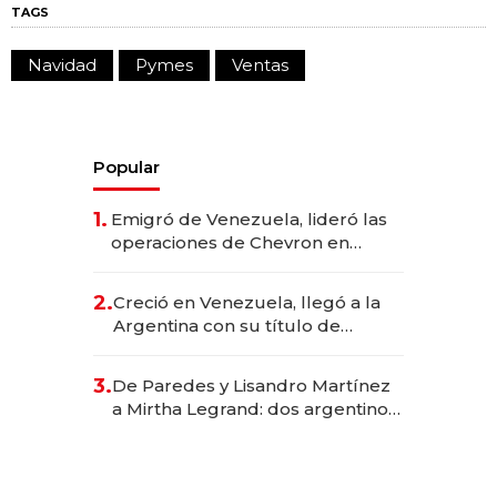
TAGS
Navidad
Pymes
Ventas
Popular
1.
Emigró de Venezuela, lideró las
operaciones de Chevron en
EE.UU. y hoy es la única mujer
CEO en Vaca Muerta
2.
Creció en Venezuela, llegó a la
Argentina con su título de
abogado y construyó un imperio
gastronómico que revoluciona
3.
De Paredes y Lisandro Martínez
las marcas "fast premium"
a Mirtha Legrand: dos argentinos
impulsan el negocio del wellness
deportivo y el cuidado corporal