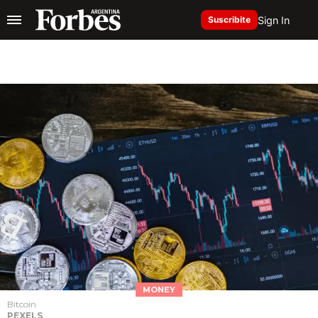
Sign In
Suscribite
MONEY
Bitcoin
PEXELS