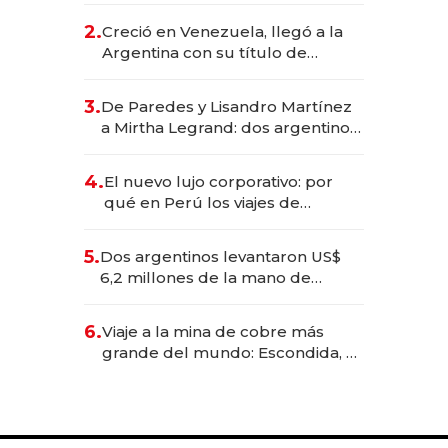
CEO en Vaca Muerta
2.
Creció en Venezuela, llegó a la
Argentina con su título de
abogado y construyó un imperio
gastronómico que revoluciona
3.
De Paredes y Lisandro Martínez
las marcas "fast premium"
a Mirtha Legrand: dos argentinos
impulsan el negocio del wellness
deportivo y el cuidado corporal
4.
El nuevo lujo corporativo: por
qué en Perú los viajes de
negocios dejan de ser reuniones
para convertirse en experiencias
5.
Dos argentinos levantaron US$
transformadoras
6,2 millones de la mano de
Rauch, Englebienne y Woloski
6.
Viaje a la mina de cobre más
grande del mundo: Escondida, el
gigante chileno que exporta US$
14.000 millones anuales