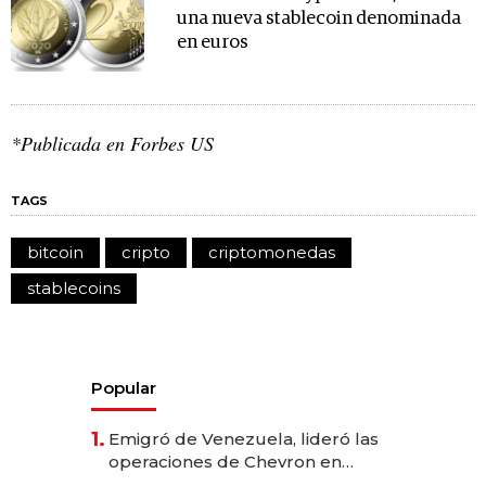
una nueva stablecoin denominada
en euros
*Publicada en Forbes US
TAGS
bitcoin
cripto
criptomonedas
stablecoins
Popular
1.
Emigró de Venezuela, lideró las
operaciones de Chevron en
EE.UU. y hoy es la única mujer