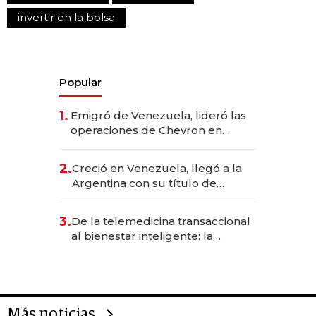
invertir en la bolsa
Popular
1.
Emigró de Venezuela, lideró las
operaciones de Chevron en
EE.UU. y hoy es la única mujer
CEO en Vaca Muerta
2.
Creció en Venezuela, llegó a la
Argentina con su título de
abogado y construyó un imperio
gastronómico que revoluciona
3.
De la telemedicina transaccional
las marcas "fast premium"
al bienestar inteligente: la
evolución de doc24 para
transformar a las organizaciones
Más noticias