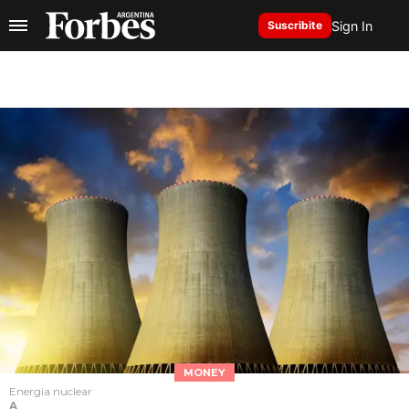
Sign In
Suscribite
MONEY
Energía nuclear
A