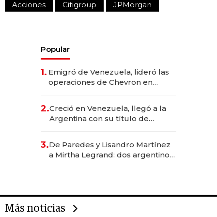
Acciones
Citigroup
JPMorgan
Popular
1.
Emigró de Venezuela, lideró las
operaciones de Chevron en
EE.UU. y hoy es la única mujer
CEO en Vaca Muerta
2.
Creció en Venezuela, llegó a la
Argentina con su título de
abogado y construyó un imperio
gastronómico que revoluciona
3.
De Paredes y Lisandro Martínez
las marcas "fast premium"
a Mirtha Legrand: dos argentinos
impulsan el negocio del wellness
deportivo y el cuidado corporal
Más noticias