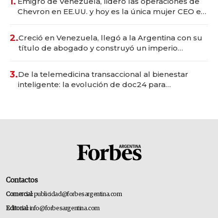
1.
Emigró de Venezuela, lideró las operaciones de
Chevron en EE.UU. y hoy es la única mujer CEO en
Vaca Muerta
2.
Creció en Venezuela, llegó a la Argentina con su
título de abogado y construyó un imperio
gastronómico que revoluciona las marcas "fast
premium"
3.
De la telemedicina transaccional al bienestar
inteligente: la evolución de doc24 para
transformar a las organizaciones
Contactos
Comercial:
publicidad@forbesargentina.com
Editorial:
info@forbesargentina.com