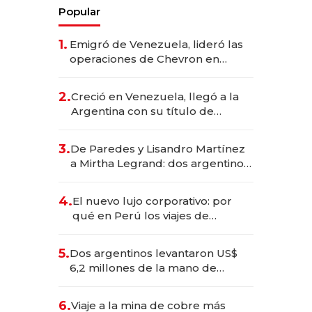
Popular
1.
Emigró de Venezuela, lideró las
operaciones de Chevron en
EE.UU. y hoy es la única mujer
CEO en Vaca Muerta
2.
Creció en Venezuela, llegó a la
Argentina con su título de
abogado y construyó un imperio
gastronómico que revoluciona
3.
De Paredes y Lisandro Martínez
las marcas "fast premium"
a Mirtha Legrand: dos argentinos
impulsan el negocio del wellness
deportivo y el cuidado corporal
4.
El nuevo lujo corporativo: por
qué en Perú los viajes de
negocios dejan de ser reuniones
para convertirse en experiencias
5.
Dos argentinos levantaron US$
transformadoras
6,2 millones de la mano de
Rauch, Englebienne y Woloski
6.
Viaje a la mina de cobre más