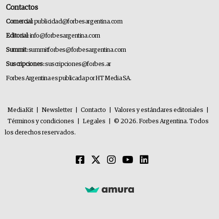
Contactos
Comercial:
publicidad@forbesargentina.com
Editorial:
info@forbesargentina.com
Summit:
summitforbes@forbesargentina.com
Suscripciones:
suscripciones@forbes.ar
Forbes Argentina es publicada por HT Media SA.
MediaKit
|
Newsletter
|
Contacto
|
Valores y estándares editoriales
|
Términos y condiciones
|
Legales
|
© 2026. Forbes Argentina. Todos
los derechos reservados.