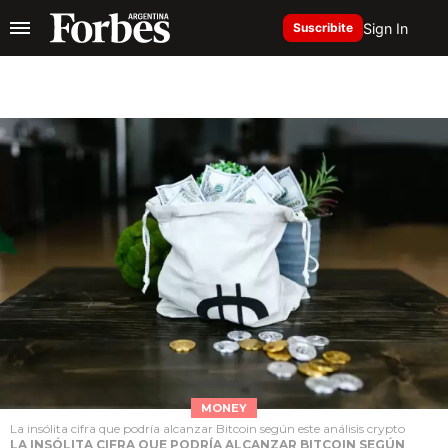
Sign In
Suscribite
MONEY
La insólita cifra que podría alcanzar Bitcoin según este análisis crypto
LA INSÓLITA CIFRA QUE PODRÍA ALCANZAR BITCOIN SEGÚN