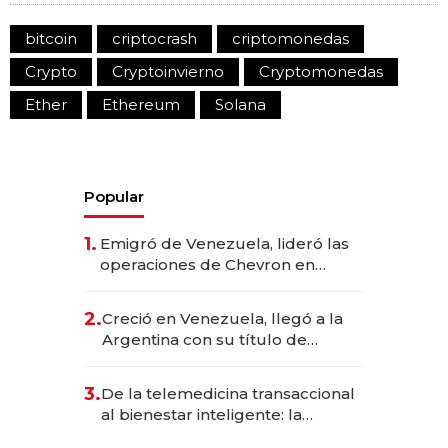
bitcoin
criptocrash
criptomonedas
Crypto
Cryptoinvierno
Cryptomonedas
Ether
Ethereum
Solana
Popular
1.
Emigró de Venezuela, lideró las
operaciones de Chevron en
EE.UU. y hoy es la única mujer
CEO en Vaca Muerta
2.
Creció en Venezuela, llegó a la
Argentina con su título de
abogado y construyó un imperio
gastronómico que revoluciona
3.
De la telemedicina transaccional
las marcas "fast premium"
al bienestar inteligente: la
evolución de doc24 para