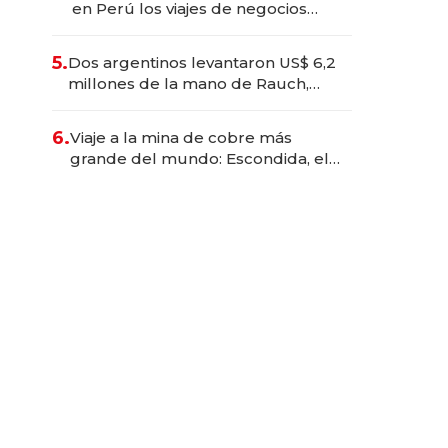
en Perú los viajes de negocios
dejan de ser reuniones para
convertirse en experiencias
5.
Dos argentinos levantaron US$ 6,2
transformadoras
millones de la mano de Rauch,
Englebienne y Woloski
6.
Viaje a la mina de cobre más
grande del mundo: Escondida, el
gigante chileno que exporta US$
14.000 millones anuales