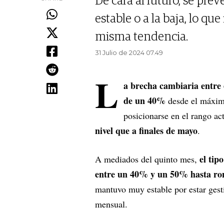
De cara al futuro, se pr
estable o a la baja, lo qu
misma tendencia.
31 Julio de 2024 07.49
L
a brecha cambiaria entre 
de un 40%
desde el máximo
posicionarse en el rango a
nivel que a finales de mayo
.
el tip
A mediados del quinto mes,
entre un 40% y un 50% hasta ron
mantuvo muy estable por estar ges
mensual.