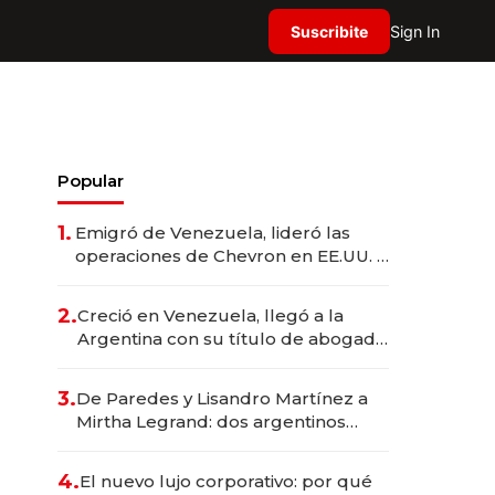
Suscribite
Sign In
Popular
1.
Emigró de Venezuela, lideró las
operaciones de Chevron en EE.UU. y
hoy es la única mujer CEO en Vaca
Muerta
2.
Creció en Venezuela, llegó a la
Argentina con su título de abogado
y construyó un imperio
gastronómico que revoluciona las
3.
De Paredes y Lisandro Martínez a
marcas "fast premium"
Mirtha Legrand: dos argentinos
impulsan el negocio del wellness
deportivo y el cuidado corporal
4.
El nuevo lujo corporativo: por qué