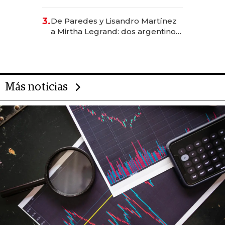
abogado y construyó un imperio
gastronómico que revoluciona
3.
De Paredes y Lisandro Martínez
las marcas "fast premium"
a Mirtha Legrand: dos argentinos
impulsan el negocio del wellness
deportivo y el cuidado corporal
Más noticias