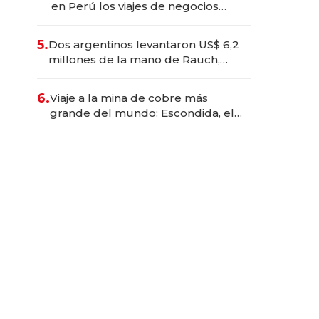
en Perú los viajes de negocios
dejan de ser reuniones para
convertirse en experiencias
5.
Dos argentinos levantaron US$ 6,2
transformadoras
millones de la mano de Rauch,
Englebienne y Woloski
6.
Viaje a la mina de cobre más
grande del mundo: Escondida, el
gigante chileno que exporta US$
14.000 millones anuales