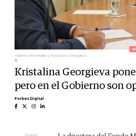
M
Alberto Fernández y Kristalina Georgieva
S
Kristalina Georgieva pone
pero en el Gobierno son o
Forbes Digital
SHARE