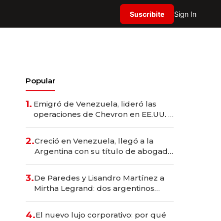
Suscribite
Sign In
Popular
1.
Emigró de Venezuela, lideró las
operaciones de Chevron en EE.UU. y
hoy es la única mujer CEO en Vaca
Muerta
2.
Creció en Venezuela, llegó a la
Argentina con su título de abogado
y construyó un imperio
gastronómico que revoluciona las
3.
De Paredes y Lisandro Martínez a
marcas "fast premium"
Mirtha Legrand: dos argentinos
impulsan el negocio del wellness
deportivo y el cuidado corporal
4.
El nuevo lujo corporativo: por qué