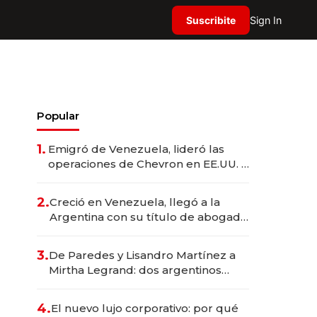
Suscribite
Sign In
Popular
1.
Emigró de Venezuela, lideró las
operaciones de Chevron en EE.UU. y
hoy es la única mujer CEO en Vaca
Muerta
2.
Creció en Venezuela, llegó a la
Argentina con su título de abogado
y construyó un imperio
gastronómico que revoluciona las
3.
De Paredes y Lisandro Martínez a
marcas "fast premium"
Mirtha Legrand: dos argentinos
impulsan el negocio del wellness
deportivo y el cuidado corporal
4.
El nuevo lujo corporativo: por qué