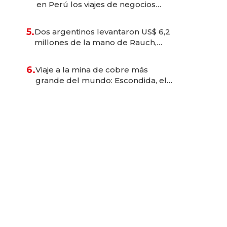
en Perú los viajes de negocios
dejan de ser reuniones para
convertirse en experiencias
5.
Dos argentinos levantaron US$ 6,2
transformadoras
millones de la mano de Rauch,
Englebienne y Woloski
6.
Viaje a la mina de cobre más
grande del mundo: Escondida, el
gigante chileno que exporta US$
14.000 millones anuales