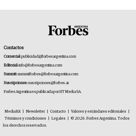
Contactos
Comercial:
publicidad@forbesargentina.com
Editorial:
info@forbesargentina.com
Summit:
summitforbes@forbesargentina.com
Suscripciones:
suscripciones@forbes.ar
Forbes Argentina es publicada por HT Media SA.
MediaKit
|
Newsletter
|
Contacto
|
Valores y estándares editoriales
|
Términos y condiciones
|
Legales
|
© 2026. Forbes Argentina. Todos
los derechos reservados.