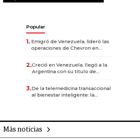
Popular
1.
Emigró de Venezuela, lideró las
operaciones de Chevron en
EE.UU. y hoy es la única mujer
CEO en Vaca Muerta
2.
Creció en Venezuela, llegó a la
Argentina con su título de
abogado y construyó un imperio
gastronómico que revoluciona
3.
De la telemedicina transaccional
las marcas "fast premium"
al bienestar inteligente: la
evolución de doc24 para
transformar a las organizaciones
Más noticias