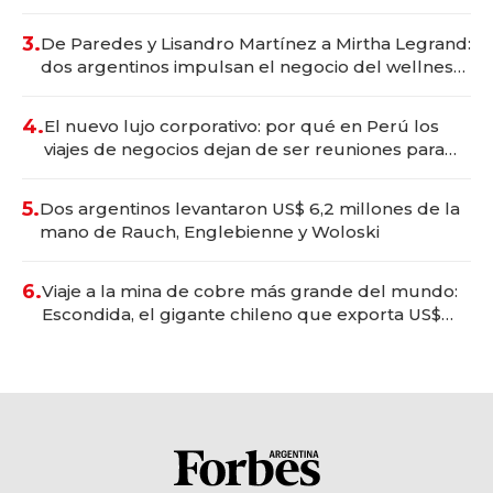
gastronómico que revoluciona las marcas "fast
premium"
3.
De Paredes y Lisandro Martínez a Mirtha Legrand:
dos argentinos impulsan el negocio del wellness
deportivo y el cuidado corporal
4.
El nuevo lujo corporativo: por qué en Perú los
viajes de negocios dejan de ser reuniones para
convertirse en experiencias transformadoras
5.
Dos argentinos levantaron US$ 6,2 millones de la
mano de Rauch, Englebienne y Woloski
6.
Viaje a la mina de cobre más grande del mundo:
Escondida, el gigante chileno que exporta US$
14.000 millones anuales