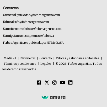
Contactos
Comercial:
publicidad@forbesargentina.com
Editorial:
info@forbesargentina.com
Summit:
summitforbes@forbesargentina.com
Suscripciones:
suscripciones@forbes.ar
Forbes Argentina es publicada por HT Media SA.
MediaKit
|
Newsletter
|
Contacto
|
Valores y estándares editoriales
|
Términos y condiciones
|
Legales
|
© 2026. Forbes Argentina. Todos
los derechos reservados.