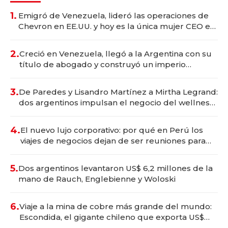
1.
Emigró de Venezuela, lideró las operaciones de
Chevron en EE.UU. y hoy es la única mujer CEO en
Vaca Muerta
2.
Creció en Venezuela, llegó a la Argentina con su
título de abogado y construyó un imperio
gastronómico que revoluciona las marcas "fast
premium"
3.
De Paredes y Lisandro Martínez a Mirtha Legrand:
dos argentinos impulsan el negocio del wellness
deportivo y el cuidado corporal
4.
El nuevo lujo corporativo: por qué en Perú los
viajes de negocios dejan de ser reuniones para
convertirse en experiencias transformadoras
5.
Dos argentinos levantaron US$ 6,2 millones de la
mano de Rauch, Englebienne y Woloski
6.
Viaje a la mina de cobre más grande del mundo:
Escondida, el gigante chileno que exporta US$
14.000 millones anuales