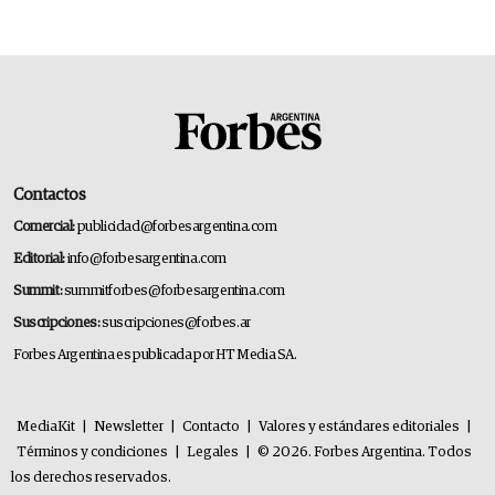
Contactos
Comercial:
publicidad@forbesargentina.com
Editorial:
info@forbesargentina.com
Summit:
summitforbes@forbesargentina.com
Suscripciones:
suscripciones@forbes.ar
Forbes Argentina es publicada por HT Media SA.
MediaKit
|
Newsletter
|
Contacto
|
Valores y estándares editoriales
|
Términos y condiciones
|
Legales
|
© 2026. Forbes Argentina. Todos
los derechos reservados.