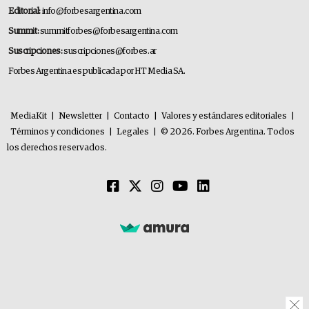
Editorial:
info@forbesargentina.com
Summit:
summitforbes@forbesargentina.com
Suscripciones:
suscripciones@forbes.ar
Forbes Argentina es publicada por HT Media SA.
MediaKit
|
Newsletter
|
Contacto
|
Valores y estándares editoriales
|
Términos y condiciones
|
Legales
|
© 2026. Forbes Argentina. Todos
los derechos reservados.