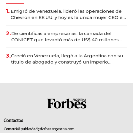
1.
Emigró de Venezuela, lideró las operaciones de
Chevron en EE.UU. y hoy es la única mujer CEO en
Vaca Muerta
2.
De científicas a empresarias: la camada del
CONICET que levantó más de US$ 40 millones
para fundar startups biotech
3.
Creció en Venezuela, llegó a la Argentina con su
título de abogado y construyó un imperio
gastronómico que revoluciona las marcas "fast
premium"
Contactos
Comercial:
publicidad@forbesargentina.com