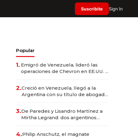
Suscribite
Sign In
Popular
1.
Emigró de Venezuela, lideró las
operaciones de Chevron en EE.UU. y
hoy es la única mujer CEO en Vaca
Muerta
2.
Creció en Venezuela, llegó a la
Argentina con su título de abogado
y construyó un imperio
gastronómico que revoluciona las
3.
De Paredes y Lisandro Martínez a
marcas "fast premium"
Mirtha Legrand: dos argentinos
impulsan el negocio del wellness
deportivo y el cuidado corporal
4.
Philip Anschutz, el magnate