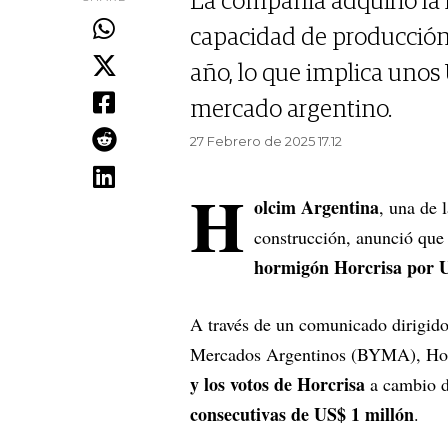
La compañia adquirió la
capacidad de producción 
año, lo que implica unos
mercado argentino.
27 Febrero de 2025 17.12
H
olcim Argentina
, una de 
construcción, anunció que 
hormigón Horcrisa por U
A través de un comunicado dirigid
Mercados Argentinos (BYMA), Ho
y los votos de Horcrisa
a cambio 
consecutivas de US$ 1 millón
.