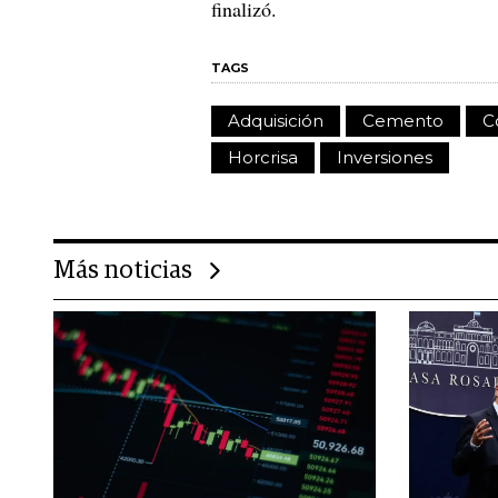
finalizó.
TAGS
Adquisición
Cemento
C
Horcrisa
Inversiones
Más noticias