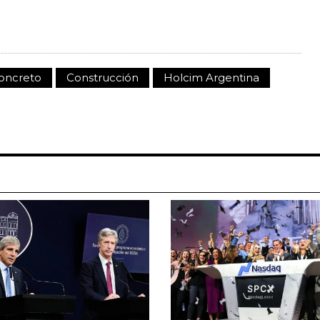
oncreto
Construcción
Holcim Argentina