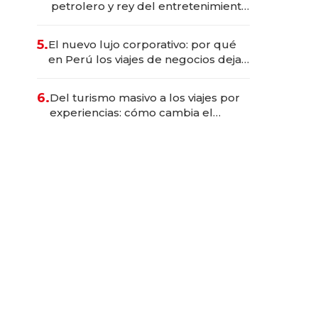
petrolero y rey del entretenimiento
que va por la licitación de
Tecnópolis junto a Fénix
5.
El nuevo lujo corporativo: por qué
en Perú los viajes de negocios dejan
de ser reuniones para convertirse
en experiencias transformadoras
6.
Del turismo masivo a los viajes por
experiencias: cómo cambia el
negocio de la asistencia al viajero