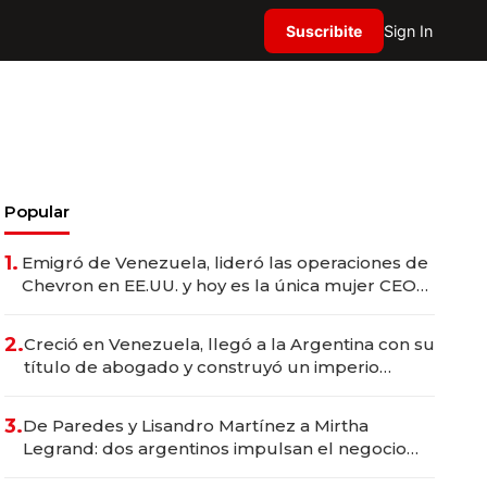
Suscribite
Sign In
Popular
1.
Emigró de Venezuela, lideró las operaciones de
Chevron en EE.UU. y hoy es la única mujer CEO
en Vaca Muerta
2.
Creció en Venezuela, llegó a la Argentina con su
título de abogado y construyó un imperio
gastronómico que revoluciona las marcas "fast
premium"
3.
De Paredes y Lisandro Martínez a Mirtha
Legrand: dos argentinos impulsan el negocio
del wellness deportivo y el cuidado corporal