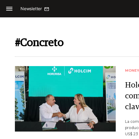
Newsletter
#Concreto
MONE
Hol
com
cla
La comp
producc
US$ 23 