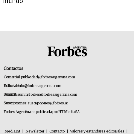
mundo”
Contactos
Comercial:
publicidad@forbesargentina.com
Editorial:
info@forbesargentina.com
Summit:
summitforbes@forbesargentina.com
Suscripciones:
suscripciones@forbes.ar
Forbes Argentina es publicada por HT Media SA.
MediaKit
|
Newsletter
|
Contacto
|
Valores y estándares editoriales
|