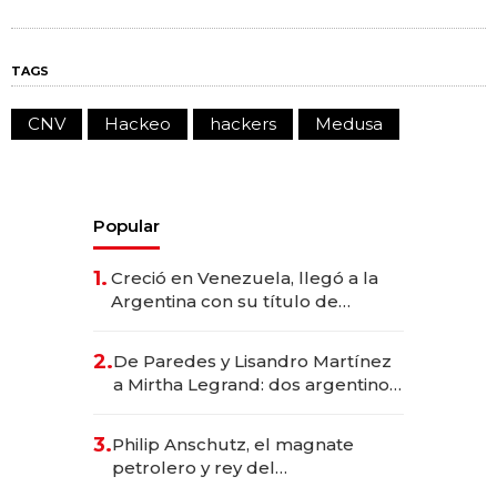
TAGS
CNV
Hackeo
hackers
Medusa
Popular
1.
Creció en Venezuela, llegó a la
Argentina con su título de
abogado y construyó un imperio
gastronómico que revoluciona
2.
De Paredes y Lisandro Martínez
las marcas "fast premium"
a Mirtha Legrand: dos argentinos
impulsan el negocio del wellness
deportivo y el cuidado corporal
3.
Philip Anschutz, el magnate
petrolero y rey del
entretenimiento que va por la