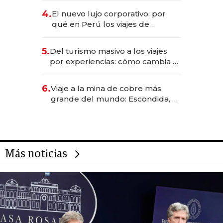
licitación de Tecnópolis junto a
4.
El nuevo lujo corporativo: por
Fénix
qué en Perú los viajes de
negocios dejan de ser reuniones
para convertirse en experiencias
5.
Del turismo masivo a los viajes
transformadoras
por experiencias: cómo cambia el
negocio de la asistencia al viajero
6.
Viaje a la mina de cobre más
grande del mundo: Escondida, el
gigante chileno que exporta US$
14.000 millones anuales
Más noticias