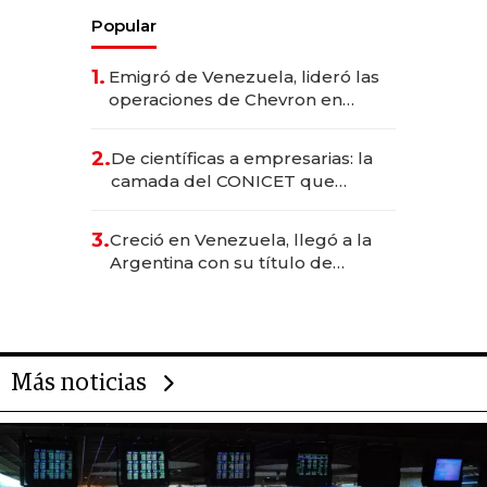
Popular
1.
Emigró de Venezuela, lideró las
operaciones de Chevron en
EE.UU. y hoy es la única mujer
CEO en Vaca Muerta
2.
De científicas a empresarias: la
camada del CONICET que
levantó más de US$ 40 millones
para fundar startups biotech
3.
Creció en Venezuela, llegó a la
Argentina con su título de
abogado y construyó un imperio
gastronómico que revoluciona
las marcas "fast premium"
Más noticias