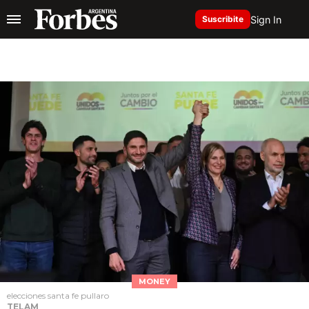
Sign In
Suscribite
MONEY
elecciones santa fe pullaro
TELAM