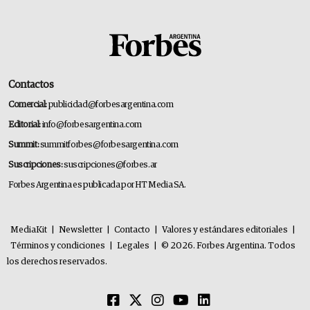
Contactos
Comercial:
publicidad@forbesargentina.com
Editorial:
info@forbesargentina.com
Summit:
summitforbes@forbesargentina.com
Suscripciones:
suscripciones@forbes.ar
Forbes Argentina es publicada por HT Media SA.
MediaKit
|
Newsletter
|
Contacto
|
Valores y estándares editoriales
|
Términos y condiciones
|
Legales
|
© 2026. Forbes Argentina. Todos
los derechos reservados.