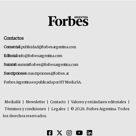
Contactos
Comercial:
publicidad@forbesargentina.com
Editorial:
info@forbesargentina.com
Summit:
summitforbes@forbesargentina.com
Suscripciones:
suscripciones@forbes.ar
Forbes Argentina es publicada por HT Media SA.
MediaKit
|
Newsletter
|
Contacto
|
Valores y estándares editoriales
|
Términos y condiciones
|
Legales
|
© 2026. Forbes Argentina. Todos
los derechos reservados.