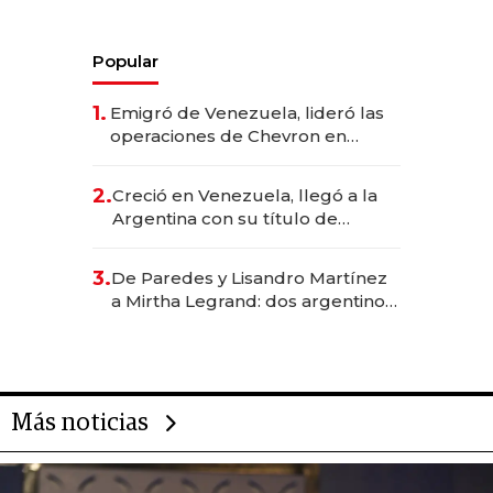
Popular
1.
Emigró de Venezuela, lideró las
operaciones de Chevron en
EE.UU. y hoy es la única mujer
CEO en Vaca Muerta
2.
Creció en Venezuela, llegó a la
Argentina con su título de
abogado y construyó un imperio
gastronómico que revoluciona
3.
De Paredes y Lisandro Martínez
las marcas "fast premium"
a Mirtha Legrand: dos argentinos
impulsan el negocio del wellness
deportivo y el cuidado corporal
Más noticias