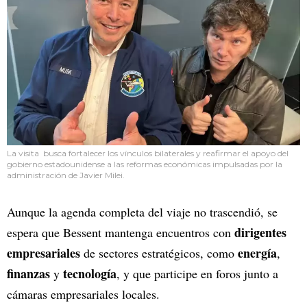
La visita busca fortalecer los vínculos bilaterales y reafirmar el apoyo del
gobierno estadounidense a las reformas económicas impulsadas por la
administración de Javier Milei.
Aunque la agenda completa del viaje no trascendió, se
dirigentes
espera que Bessent mantenga encuentros con
empresariales
energía
de sectores estratégicos, como
,
finanzas
tecnología
y
, y que participe en foros junto a
cámaras empresariales locales.