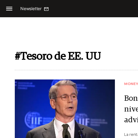
Newsletter
#Tesoro de EE. UU
MONE
Bon
nive
adv
La rent