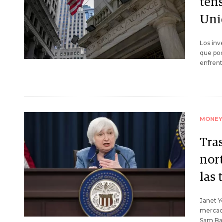
ten
Uni
Los inv
que po
enfrent
MONE
Tras
nor
las 
Janet Y
mercad
Sam Ba