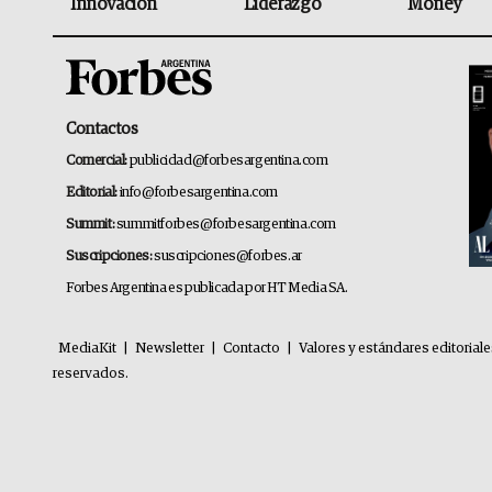
Innovación
Liderazgo
Money
Contactos
Comercial:
publicidad@forbesargentina.com
Editorial:
info@forbesargentina.com
Summit:
summitforbes@forbesargentina.com
Suscripciones:
suscripciones@forbes.ar
Forbes Argentina es publicada por HT Media SA.
MediaKit
|
Newsletter
|
Contacto
|
Valores y estándares editorial
reservados.