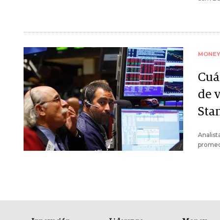
MONE
Cuá
de 
Sta
Analist
promedi