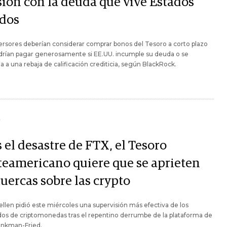
sión con la deuda que vive Estados
dos
ersores deberían considerar comprar bonos del Tesoro a corto plazo
drían pagar generosamente si EE.UU. incumple su deuda o se
a a una rebaja de calificación crediticia, según BlackRock.
Y
 el desastre de FTX, el Tesoro
teamericano quiere que se aprieten
tuercas sobre las crypto
ellen pidió este miércoles una supervisión más efectiva de los
os de criptomonedas tras el repentino derrumbe de la plataforma de
nkman-Fried.