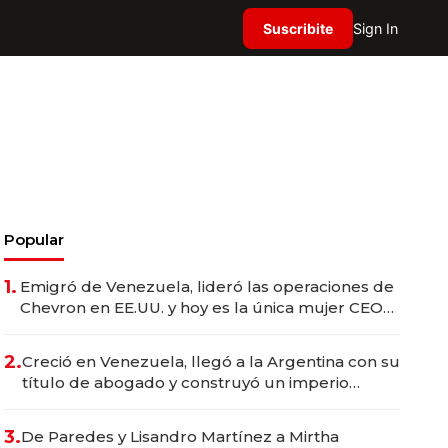
Suscribite
Sign In
Popular
1.
Emigró de Venezuela, lideró las operaciones de
Chevron en EE.UU. y hoy es la única mujer CEO
en Vaca Muerta
2.
Creció en Venezuela, llegó a la Argentina con su
título de abogado y construyó un imperio
gastronómico que revoluciona las marcas "fast
premium"
3.
De Paredes y Lisandro Martínez a Mirtha