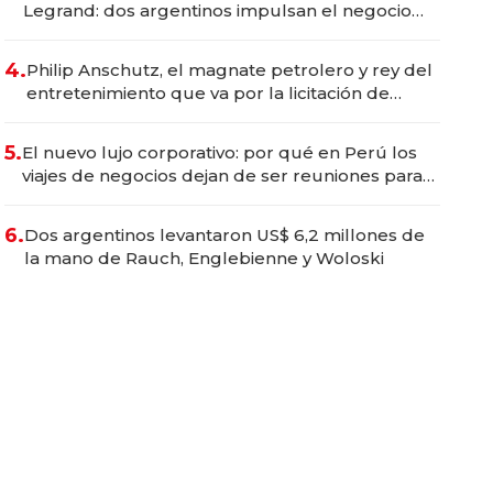
Legrand: dos argentinos impulsan el negocio
del wellness deportivo y el cuidado corporal
4.
Philip Anschutz, el magnate petrolero y rey del
entretenimiento que va por la licitación de
Tecnópolis junto a Fénix
5.
El nuevo lujo corporativo: por qué en Perú los
viajes de negocios dejan de ser reuniones para
convertirse en experiencias transformadoras
6.
Dos argentinos levantaron US$ 6,2 millones de
la mano de Rauch, Englebienne y Woloski