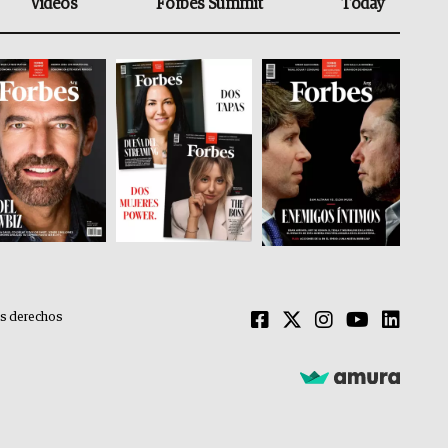
Videos
Forbes Summit
Today
os derechos