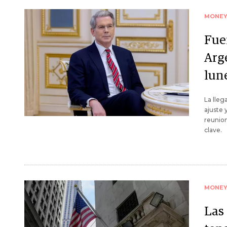
MONE
Fue
Arge
lune
La lleg
ajuste 
reunion
clave.
MONE
Las