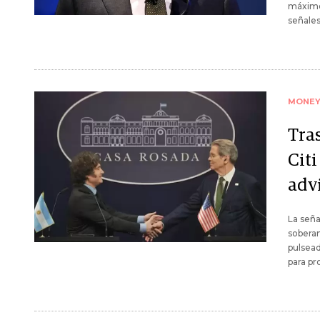
máximos
señales
MONE
Tras
Cit
advi
La seña
soberan
pulsead
para p