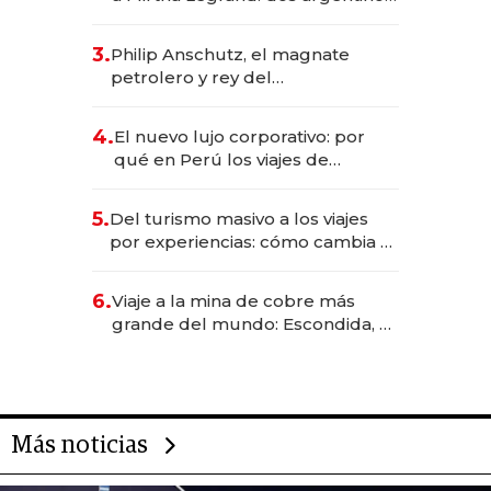
impulsan el negocio del wellness
deportivo y el cuidado corporal
3.
Philip Anschutz, el magnate
petrolero y rey del
entretenimiento que va por la
licitación de Tecnópolis junto a
4.
El nuevo lujo corporativo: por
Fénix
qué en Perú los viajes de
negocios dejan de ser reuniones
para convertirse en experiencias
5.
Del turismo masivo a los viajes
transformadoras
por experiencias: cómo cambia el
negocio de la asistencia al viajero
6.
Viaje a la mina de cobre más
grande del mundo: Escondida, el
gigante chileno que exporta US$
14.000 millones anuales
Más noticias