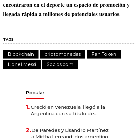
encontraron en el deporte un espacio de promoción y
llegada rápida a millones de potenciales usuarios
.
TAGS
Blockchain
criptomonedas
Fan Token
Lionel Messi
Socios.com
Popular
1.
Creció en Venezuela, llegó a la
Argentina con su título de
abogado y construyó un imperio
gastronómico que revoluciona
2.
De Paredes y Lisandro Martínez
las marcas "fast premium"
a Mirtha Legrand: dos argentinos