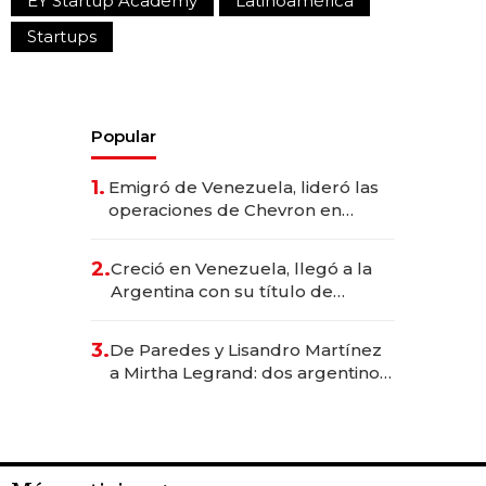
EY Startup Academy
Latinoamérica
Startups
Popular
1.
Emigró de Venezuela, lideró las
operaciones de Chevron en
EE.UU. y hoy es la única mujer
CEO en Vaca Muerta
2.
Creció en Venezuela, llegó a la
Argentina con su título de
abogado y construyó un imperio
gastronómico que revoluciona
3.
De Paredes y Lisandro Martínez
las marcas "fast premium"
a Mirtha Legrand: dos argentinos
impulsan el negocio del wellness
deportivo y el cuidado corporal